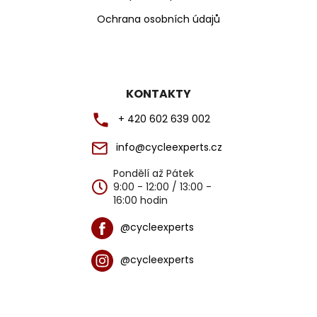
j
e
Ochrana osobních údajů
m
e
KONTAKTY
+ 420 602 639 002
info@cycleexperts.cz
Pondělí až Pátek
9:00 - 12:00 / 13:00 -
16:00 hodin
@cycleexperts
@cycleexperts