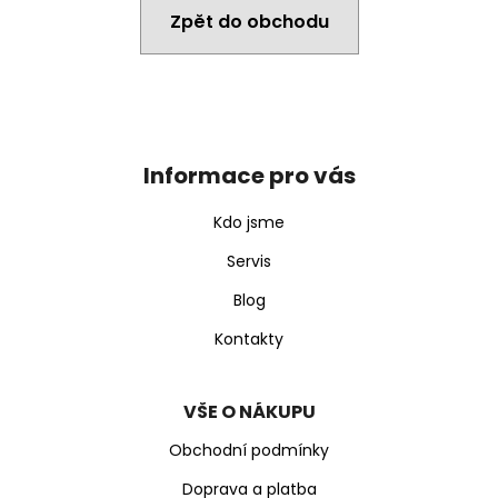
j
Zpět do obchodu
í
t
?
Z
á
p
Informace pro vás
a
t
Hledat
Kdo jsme
í
Servis
Blog
D
o
Kontakty
p
o
r
VŠE O NÁKUPU
u
Obchodní podmínky
č
u
Doprava a platba