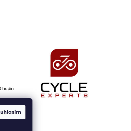
00 hodin
ouhlasím