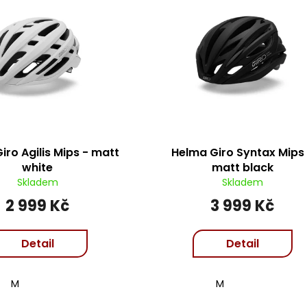
iro Agilis Mips - matt
Helma Giro Syntax Mips
white
matt black
Skladem
Skladem
2 999 Kč
3 999 Kč
Detail
Detail
M
M