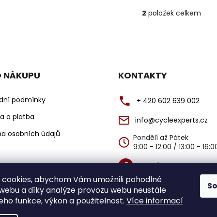
2
položek celkem
O
v
l
á
d
a
O NÁKUPU
KONTAKTY
c
í
dní podmínky
+ 420 602 639 002
p
r
a a platba
info@cycleexperts.cz
v
k
a osobních údajů
Pondělí až Pátek
y
9:00 - 12:00 / 13:00 - 16:
v
ý
@cycleexperts
p
 cookies, abychom Vám umožnili pohodlné
S
i
@cycleexperts
 webu a díky analýze provozu webu neustále
s
jeho funkce, výkon a použitelnost.
Více informací
u