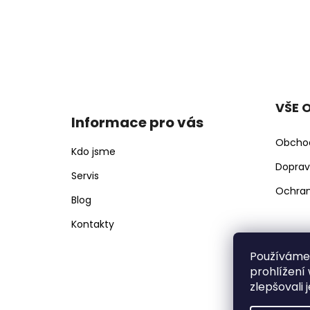
r
u
č
u
Z
j
á
e
p
m
e
VŠE 
a
Informace pro vás
t
Obcho
í
Kdo jsme
Doprav
Servis
Ochran
Blog
Kontakty
Používáme
prohlížení
zlepšovali 