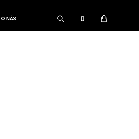
Hledat
Přihlášení
Nákupní
O NÁS
BLOG
ZNAČKY
košík