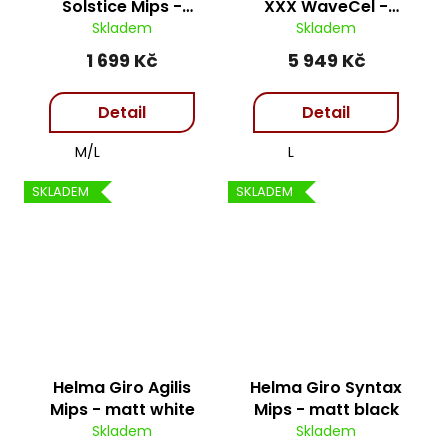
Solstice Mips -
XXX WaveCel -
Waterloo Blue
Azure
Skladem
Skladem
1 699 Kč
5 949 Kč
Detail
Detail
M/L
L
SKLADEM
SKLADEM
Helma Giro Agilis
Helma Giro Syntax
Mips - matt white
Mips - matt black
Skladem
Skladem