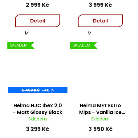
2 999 Kč
3 999 Kč
Detail
Detail
M
M
SKLADEM
SKLADEM
5 499 KČ
–40 %
Helma HJC Ibex 2.0
Helma MET Estro
- Matt Glossy Black
Mips - Vanilla Ice
Lime
Skladem
Skladem
3 299 Kč
3 550 Kč