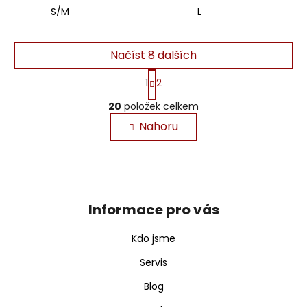
S/M
L
Načíst 8 dalších
S
1
2
t
O
r
20
položek celkem
v
á
n
l
Nahoru
k
á
o
d
v
Z
a
á
á
c
n
p
í
í
Informace pro vás
a
p
t
r
Kdo jsme
v
í
k
Servis
y
Blog
v