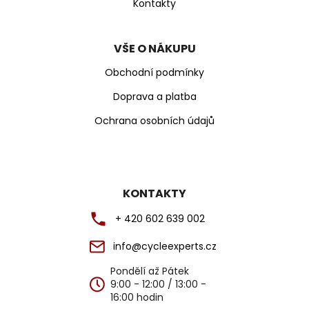
ý
Kontakty
p
i
s
VŠE O NÁKUPU
u
Obchodní podmínky
Doprava a platba
Ochrana osobních údajů
KONTAKTY
+ 420 602 639 002
info@cycleexperts.cz
Pondělí až Pátek
9:00 - 12:00 / 13:00 -
16:00 hodin