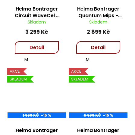
j
e
Helma Bontrager
Helma Bontrager
m
Circuit WaveCel -
Quantum Mips -
e
Radioactive Yellow
Battleship
Skladem
Skladem
Blue/Marigold
3 299 Kč
2 899 Kč
Detail
Detail
M
M
AKCE
AKCE
SKLADEM
SKLADEM
1 999 KČ
–15 %
6 999 KČ
–15 %
Helma Bontrager
Helma Bontrager