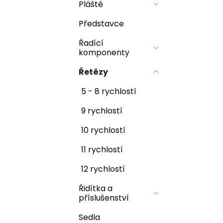
r
Pláště
u
č
Představce
u
Řadící
j
komponenty
e
m
Řetězy
e
5 - 8 rychlostí
9 rychlostí
10 rychlostí
11 rychlostí
12 rychlostí
Řidítka a
příslušenství
Sedla