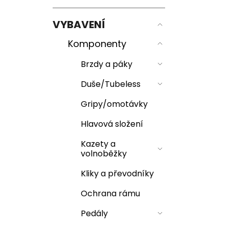
e
n
n
n
VYBAVENÍ
a
í
j
p
Komponenty
í
a
Brzdy a páky
t
n
?
Duše/Tubeless
e
l
Gripy/omotávky
Hlavová složení
Hledat
Kazety a
volnoběžky
Kliky a převodníky
D
Ochrana rámu
o
p
Pedály
o