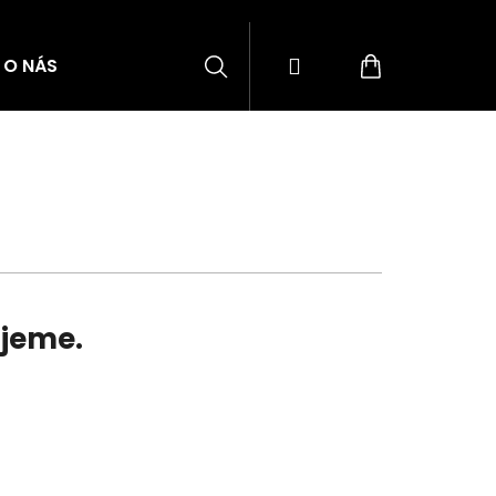
Hledat
Přihlášení
Nákupní
O NÁS
BLOG
ZNAČKY
košík
ujeme.