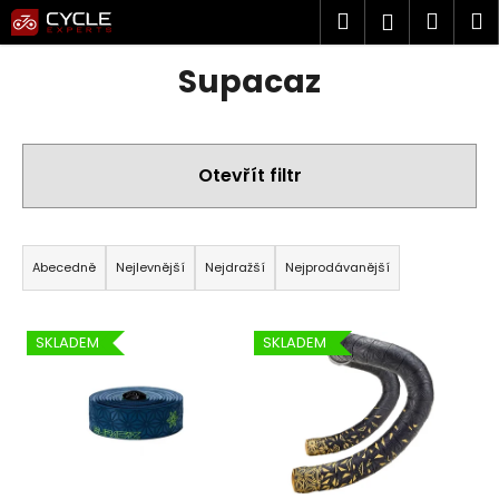
K
Přejít
Hledat
Náku
M
Přihlášen
na
o
obsah
Zpět
Zpět
košík
š
Supacaz
í
k
C
o
p
Otevřít filtr
o
t
Ř
ř
a
Abecedně
Nejlevnější
Nejdražší
Nejprodávanější
e
z
b
e
u
V
n
SKLADEM
SKLADEM
j
ý
í
e
p
p
t
i
r
e
s
o
n
p
d
a
r