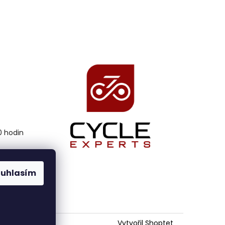
00 hodin
ouhlasím
Vytvořil Shoptet