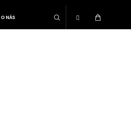
Hledat
Přihlášení
Nákupní
O NÁS
BLOG
ZNAČKY
košík