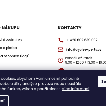
v
l
á
d
a
O NÁKUPU
KONTAKTY
c
í
dní podmínky
+ 420 602 639 002
p
r
a a platba
info@cycleexperts.cz
v
k
a osobních údajů
Pondělí až Pátek
y
9:00 - 12:00 / 13:00 - 16:
v
ý
@cycleexperts
p
 cookies, abychom Vám umožnili pohodlné
S
i
@cycleexperts
 webu a díky analýze provozu webu neustále
s
jeho funkce, výkon a použitelnost.
Více informací
u
ní
yhrazena.