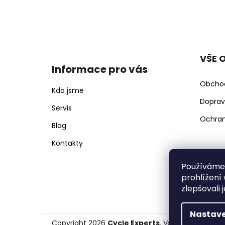
r
u
Z
č
á
u
j
p
e
VŠE 
a
m
Informace pro vás
t
e
Obcho
í
Kdo jsme
Doprav
Servis
Ochran
Blog
Kontakty
Používáme
prohlížení
zlepšovali 
Nastave
Copyright 2026
Cycle Experts
. Všechna práva v