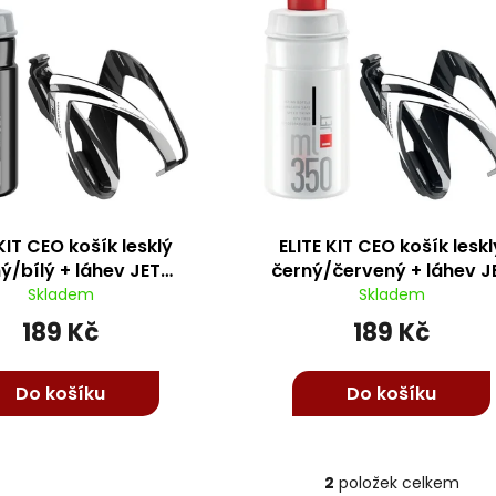
 KIT CEO košík lesklý
ELITE KIT CEO košík leskl
ý/bílý + láhev JET
černý/červený + láhev J
rná/šedá, 350 ml
bílá/čirá, 350 ml
Skladem
Skladem
189 Kč
189 Kč
Do košíku
Do košíku
2
položek celkem
O