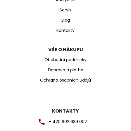
j
í
í
e
p
Servis
m
r
e
Blog
v
k
Kontakty
y
v
ý
VŠE O NÁKUPU
p
Obchodní podmínky
i
s
Doprava a platba
u
Ochrana osobních údajů
KONTAKTY
+ 420 602 639 002