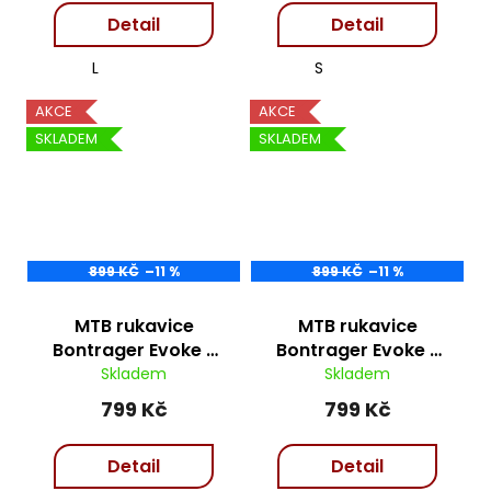
Detail
Detail
L
S
AKCE
AKCE
SKLADEM
SKLADEM
899 KČ
–11 %
899 KČ
–11 %
MTB rukavice
MTB rukavice
Bontrager Evoke -
Bontrager Evoke -
red
Teal
Skladem
Skladem
799 Kč
799 Kč
Detail
Detail