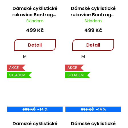
j
e
Dámské cyklistické
Dámské cyklistické
m
rukavice Bontrager
rukavice Bontrager
e
Anara - fluo
Anara - pink
Skladem
Skladem
499 Kč
499 Kč
Detail
Detail
M
M
AKCE
AKCE
SKLADEM
SKLADEM
699 KČ
–14 %
699 KČ
–14 %
Dámské cyklistické
Dámské cyklistické