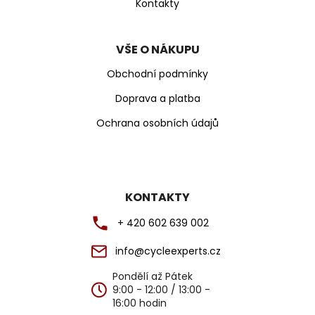
ý
Kontakty
p
i
s
VŠE O NÁKUPU
u
Obchodní podmínky
Doprava a platba
Ochrana osobních údajů
KONTAKTY
+ 420 602 639 002
info@cycleexperts.cz
Pondělí až Pátek
9:00 - 12:00 / 13:00 -
16:00 hodin