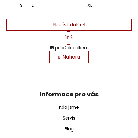
S
L
XL
Načíst další 3
S
1
2
t
O
r
15
položek celkem
v
á
n
l
Nahoru
k
á
o
d
v
Z
a
á
á
c
n
p
í
í
Informace pro vás
a
p
t
r
Kdo jsme
v
í
k
Servis
y
Blog
v