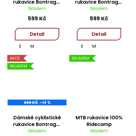
rukavice Bontrager
rukavice Bontrager
Vella - grey
Vella - pink
Skladem
Skladem
599 Kč
599 Kč
Detail
Detail
S
M
S
M
AKCE
SKLADEM
SKLADEM
699 KČ
–14 %
Dámské cyklistické
MTB rukavice 100%
rukavice Bontrager
Ridecamp
Vella - purple
Skladem
Skladem