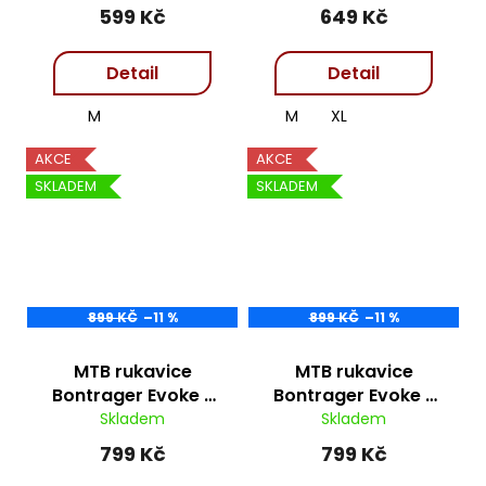
599 Kč
649 Kč
Detail
Detail
M
M
XL
AKCE
AKCE
SKLADEM
SKLADEM
899 KČ
–11 %
899 KČ
–11 %
MTB rukavice
MTB rukavice
Bontrager Evoke -
Bontrager Evoke -
grey
pink
Skladem
Skladem
799 Kč
799 Kč