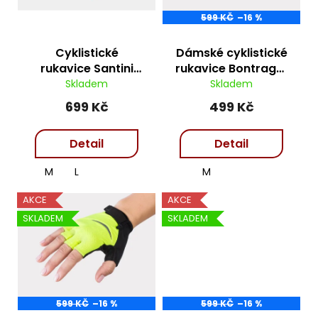
j
r
ů
599 KČ
–16 %
í
o
t
d
Cyklistické
Dámské cyklistické
?
u
rukavice Santini
rukavice Bontrager
k
Trek-Segafredo
Anara - flower
Skladem
Skladem
t
699 Kč
499 Kč
ů
Hledat
Detail
Detail
M
L
M
D
AKCE
AKCE
o
SKLADEM
SKLADEM
p
o
r
u
č
u
599 KČ
–16 %
599 KČ
–16 %