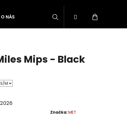
Hledat
Přihlášení
Nákupní
O NÁS
BLOG
ZNAČKY
košík
iles Mips - Black
8.2026
Značka:
MET