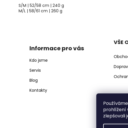
S/M | 52/58 cm | 240 g
M/L | 58/61 cm | 260 g
Z
á
p
VŠE 
a
Informace pro vás
t
Obcho
í
Kdo jsme
Doprav
Servis
Ochran
Blog
Kontakty
Používáme
prohlížení
zlepšovali 