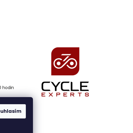
00 hodin
ouhlasím