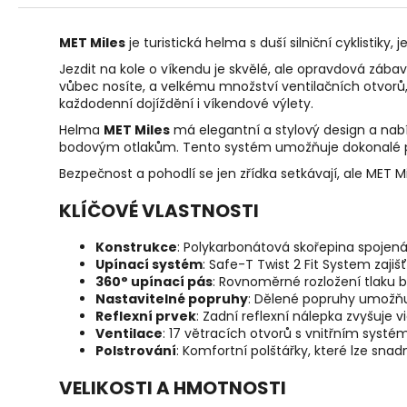
r
u
č
MET Miles
je turistická helma s duší silniční cyklistiky, 
u
Jezdit na kole o víkendu je skvělé, ale opravdová záb
j
vůbec nosíte, a velkému množství ventilačních otvorů, 
e
každodenní dojíždění i víkendové výlety.
m
Helma
MET Miles
má elegantní a stylový design a nabí
e
bodovým otlakům. Tento systém umožňuje dokonalé př
Bezpečnost a pohodlí se jen zřídka setkávají, ale MET 
KLÍČOVÉ VLASTNOSTI
Konstrukce
: Polykarbonátová skořepina spojená
Upínací systém
: Safe-T Twist 2 Fit System zaj
360° upínací pás
: Rovnoměrné rozložení tlaku 
Nastavitelné popruhy
: Dělené popruhy umožňuj
Reflexní prvek
: Zadní reflexní nálepka zvyšuje
Ventilace
: 17 větracích otvorů s vnitřním syst
Polstrování
: Komfortní polštářky, které lze snad
VELIKOSTI A HMOTNOSTI