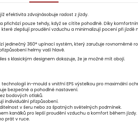
jejíž efektivita zdvojnásobuje radost z jízdy.
ava přichází pouze tehdy, když se cítíte pohodlně. Díky komfor
které zlepšují proudění vzduchu a minimalizují pocení při jízdě 
zí jedinečný 360° upínací systém, který zaručuje rovnoměrné ro
izpůsobení helmy vaší hlavě.
Miles s klasickým designem dokazuje, že je možné mít obojí.
 technologií in-mould s vnitřní EPS výstelkou pro maximální och
išťuje bezpečné a pohodlné nastavení.
bez bodových otlaků.
í individuální přizpůsobení.
 viditelnost v šeru nebo za špatných světelných podmínek.
émem kanálků pro lepší proudění vzduchu a komfort během jízdy.
no prát v ruce.