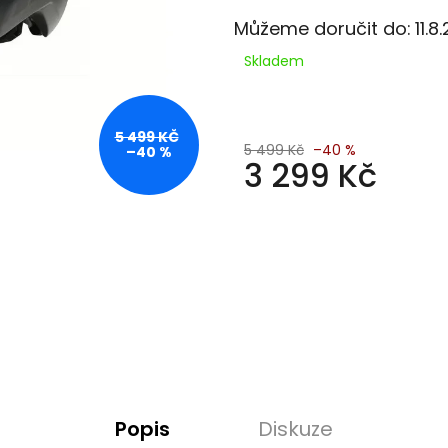
Můžeme doručit do:
11.8
Skladem
5 499 KČ
5 499 Kč
–40 %
–40 %
3 299 Kč
Měrná
cena:
Popis
Diskuze