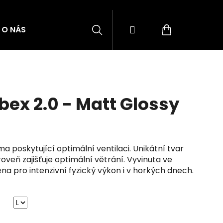
Hledat
Přihlášení
Nákupní
O NÁS
BLOG
ZNAČKY
košík
bex 2.0 - Matt Glossy
a poskytující optimální ventilaci. Unikátní tvar
veň zajišťuje optimální větrání. Vyvinuta ve
na pro intenzivní fyzický výkon i v horkých dnech.