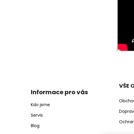
Z
á
p
VŠE 
a
Informace pro vás
t
Obcho
í
Kdo jsme
Doprav
Servis
Ochran
Blog