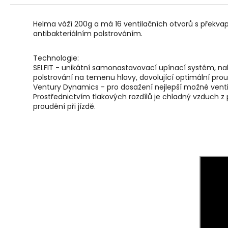
r
u
č
Helma váží 200g a má 16 ventilačních otvorů s překvap
u
antibakteriálním polstrováním.
j
e
Technologie:
m
SELFIT - unikátní samonastavovací upínací systém, nab
e
polstrování na temenu hlavy, dovolující optimální pr
Ventury Dynamics - pro dosažení nejlepší možné venti
Prostřednictvím tlakových rozdílů je chladný vzduch z
proudění při jízdě.