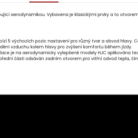
ující aerodynamikou. Vybavena je klasickými prvky a to otvorem
ízí 5 výchozích pozic nastavení pro různý tvar a obvod hlavy. C
oudění vzduchu kolem hlavy pro zvýšení komfortu během jízdy.
lace je na aerodynamicky vylepšené modely HJC aplikována tech
 přední části odsáván zadním otvorem pro vitřní odvod tepla, čím