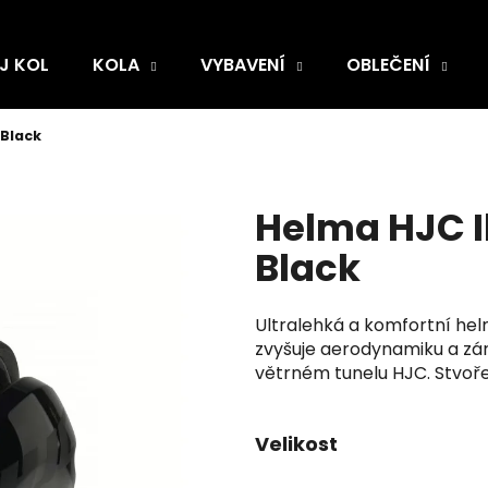
J KOL
KOLA
VYBAVENÍ
OBLEČENÍ
 Black
Helma HJC I
Black
Ultralehká a komfortní helm
zvyšuje aerodynamiku a záro
větrném tunelu HJC. Stvoře
Velikost