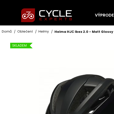
K
Přejít
na
o
obsah
Zpět
Zpět
VÝPRODE
š
do
do
í
C
obchodu
obchodu
k
Domů
Oblečení
Helmy
Helma HJC Ibex 2.0 - Matt Glossy
o
p
SKLADEM
o
t
ř
e
b
u
j
e
t