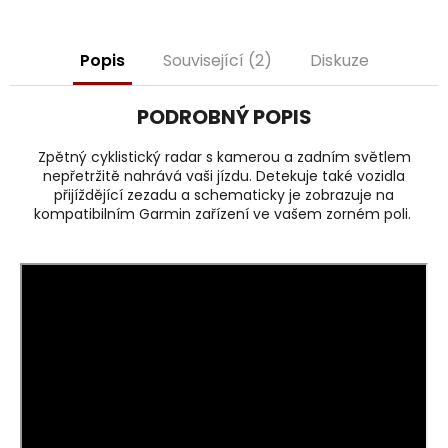
j
e
m
Popis
Související (2)
Diskuze
e
PODROBNÝ POPIS
Zpětný cyklistický radar s kamerou a zadním světlem
nepřetržitě nahrává vaši jízdu. Detekuje také vozidla
přijíždějící zezadu a schematicky je zobrazuje na
kompatibilním Garmin zařízení ve vašem zorném poli.