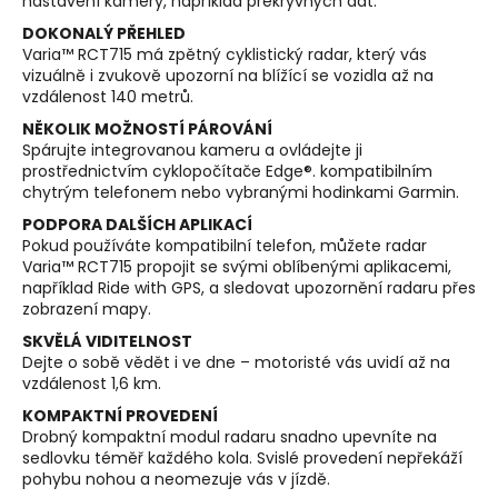
nastavení kamery, například překryvných dat.
DOKONALÝ PŘEHLED
Varia™ RCT715 má zpětný cyklistický radar, který vás
vizuálně i zvukově upozorní na blížící se vozidla až na
vzdálenost 140 metrů.
NĚKOLIK MOŽNOSTÍ PÁROVÁNÍ
Spárujte integrovanou kameru a ovládejte ji
prostřednictvím cyklopočítače Edge®. kompatibilním
chytrým telefonem nebo vybranými hodinkami Garmin.
PODPORA DALŠÍCH APLIKACÍ
Pokud používáte kompatibilní telefon, můžete radar
Varia™ RCT715 propojit se svými oblíbenými aplikacemi,
například Ride with GPS, a sledovat upozornění radaru přes
zobrazení mapy.
SKVĚLÁ VIDITELNOST
Dejte o sobě vědět i ve dne – motoristé vás uvidí až na
vzdálenost 1,6 km.
KOMPAKTNÍ PROVEDENÍ
Drobný kompaktní modul radaru snadno upevníte na
sedlovku téměř každého kola. Svislé provedení nepřekáží
pohybu nohou a neomezuje vás v jízdě.