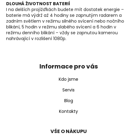
DLOUHÁ ŽIVOTNOST BATERIÍ
I na delších projížďkách budete mít dostatek energie –
baterie má výdrž až 4 hodiny se zapnutým radarem a
zadním světlem v režimu silného svícení nebo nočního
blikání, 5 hodin v režimu slabého svícení a 6 hodin v
režimu denního blikání – vždy se zapnutou kamerou
nahrávající v rozlišení 1080p.
Z
á
p
Informace pro vás
a
t
Kdo jsme
í
Servis
Blog
Kontakty
VŠE O NÁKUPU