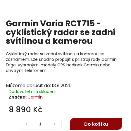
j
í
t
Garmin Varia RCT715 -
?
cyklistický radar se zadní
svítilnou a kamerou
Cyklistický radar se zadní svítilnou a kamerou se
Hledat
záznamem. Lze snadno propojit s přístroji řady Garmin
Edge, vybranými modely GPS hodinek Garmin nebo
chytrým telefonem.
D
Můžeme doručit do:
13.8.2026
o
Dodavatel má skladem
p
Značka:
Garmin
o
r
8 890 Kč
u
Měrná
č
cena:
Do košíku
u