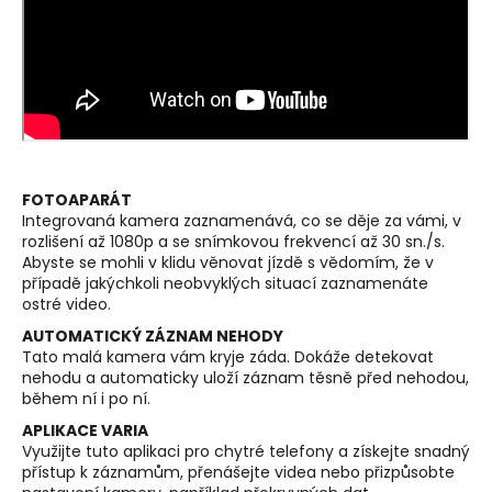
FOTOAPARÁT
Integrovaná kamera zaznamenává, co se děje za vámi, v
rozlišení až 1080p a se snímkovou frekvencí až 30 sn./s.
Abyste se mohli v klidu věnovat jízdě s vědomím, že v
případě jakýchkoli neobvyklých situací zaznamenáte
ostré video.
AUTOMATICKÝ ZÁZNAM NEHODY
Tato malá kamera vám kryje záda. Dokáže detekovat
nehodu a automaticky uloží záznam těsně před nehodou,
během ní i po ní.
APLIKACE VARIA
Využijte tuto aplikaci pro chytré telefony a získejte snadný
přístup k záznamům, přenášejte videa nebo přizpůsobte