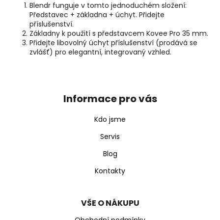
Blendr funguje v tomto jednoduchém složení:
Představec + základna + úchyt. Přidejte
příslušenství.
Základny k použití s představcem Kovee Pro 35 mm.
Přidejte libovolný úchyt příslušenství (prodává se
zvlášť) pro elegantní, integrovaný vzhled.
Z
á
p
Informace pro vás
a
t
Kdo jsme
í
Servis
Blog
Kontakty
VŠE O NÁKUPU
Obchodní podmínky