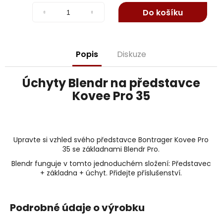
j
cena:
Do košíku
e
m
e
Popis
Diskuze
Úchyty Blendr na představce
Kovee Pro 35
Upravte si vzhled svého představce Bontrager Kovee Pro
35 se základnami Blendr Pro.
Blendr funguje v tomto jednoduchém složení: Představec
+ základna + úchyt. Přidejte příslušenství.
Podrobné údaje o výrobku