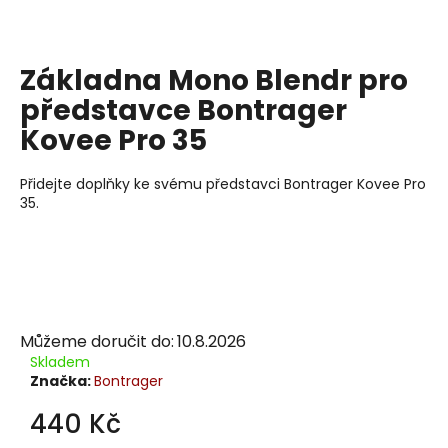
j
í
t
Základna Mono Blendr pro
?
představce Bontrager
Kovee Pro 35
Přidejte doplňky ke svému představci Bontrager Kovee Pro
Hledat
35.
D
o
p
Můžeme doručit do:
10.8.2026
o
Skladem
r
Značka:
Bontrager
u
č
440 Kč
u
Měrná