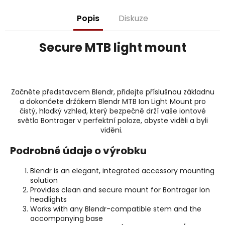
j
e
Popis
Diskuze
m
e
Secure MTB light mount
Začněte představcem Blendr, přidejte příslušnou základnu
a dokončete držákem Blendr MTB Ion Light Mount pro
čistý, hladký vzhled, který bezpečně drží vaše iontové
světlo Bontrager v perfektní poloze, abyste viděli a byli
viděni.
Podrobné údaje o výrobku
Blendr is an elegant, integrated accessory mounting
solution
Provides clean and secure mount for Bontrager Ion
headlights
Works with any Blendr-compatible stem and the
accompanying base