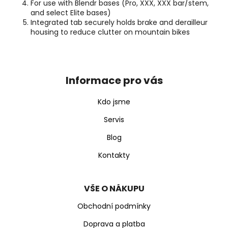
For use with Blendr bases (Pro, XXX, XXX bar/stem,
and select Elite bases)
Integrated tab securely holds brake and derailleur
housing to reduce clutter on mountain bikes
Z
á
p
Informace pro vás
a
t
Kdo jsme
í
Servis
Blog
Kontakty
VŠE O NÁKUPU
Obchodní podmínky
Doprava a platba