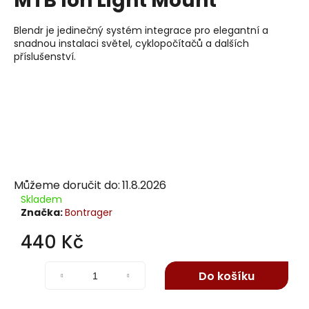
MTB Ion Light Mount
j
í
Blendr je jedinečný systém integrace pro elegantní a
t
snadnou instalaci světel, cyklopočítačů a dalších
příslušenství.
?
Hledat
Můžeme doručit do:
11.8.2026
D
Skladem
o
Značka:
Bontrager
p
o
440 Kč
r
Měrná
u
cena:
Do košíku
č
u