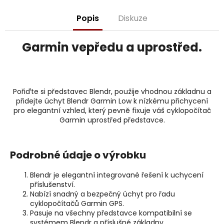
j
e
Popis
Diskuze
m
e
Garmin vepředu a uprostřed.
Pořiďte si představec Blendr, použije vhodnou základnu a
přidejte úchyt Blendr Garmin Low k nízkému přichycení
pro elegantní vzhled, který pevně fixuje váš cyklopočítač
Garmin uprostřed představce.
Podrobné údaje o výrobku
Blendr je elegantní integrované řešení k uchycení
příslušenství.
Nabízí snadný a bezpečný úchyt pro řadu
cyklopočítačů Garmin GPS.
Pasuje na všechny představce kompatibilní se
systémem Blendr a příslušné základny.