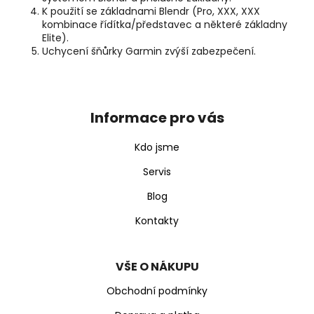
K použití se základnami Blendr (Pro, XXX, XXX
kombinace řídítka/představec a některé základny
Elite).
Uchycení šňůrky Garmin zvýší zabezpečení.
Z
á
p
Informace pro vás
a
t
Kdo jsme
í
Servis
Blog
Kontakty
VŠE O NÁKUPU
Obchodní podmínky