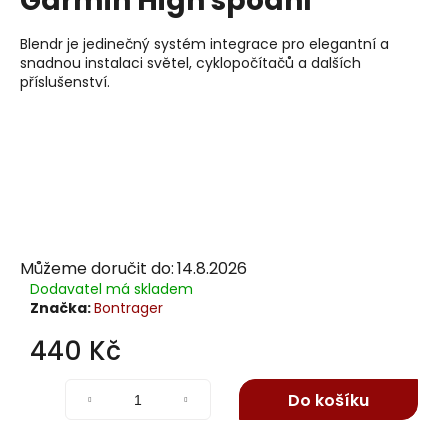
Garmin High spodní
j
í
Blendr je jedinečný systém integrace pro elegantní a
t
snadnou instalaci světel, cyklopočítačů a dalších
příslušenství.
?
Hledat
Můžeme doručit do:
14.8.2026
D
Dodavatel má skladem
o
Značka:
Bontrager
p
o
440 Kč
r
Měrná
u
cena:
Do košíku
č
u