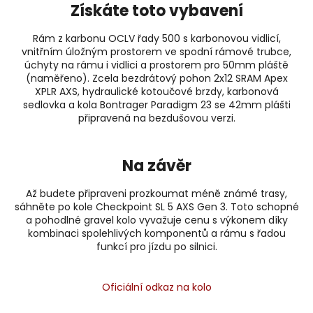
Získáte toto vybavení
Rám z karbonu OCLV řady 500 s karbonovou vidlicí,
vnitřním úložným prostorem ve spodní rámové trubce,
úchyty na rámu i vidlici a prostorem pro 50mm pláště
(naměřeno). Zcela bezdrátový pohon 2x12 SRAM Apex
XPLR AXS, hydraulické kotoučové brzdy, karbonová
sedlovka a kola Bontrager Paradigm 23 se 42mm plášti
připravená na bezdušovou verzi.
Na závěr
Až budete připraveni prozkoumat méně známé trasy,
sáhněte po kole Checkpoint SL 5 AXS Gen 3. Toto schopné
a pohodlné gravel kolo vyvažuje cenu s výkonem díky
kombinaci spolehlivých komponentů a rámu s řadou
funkcí pro jízdu po silnici.
Oficiální odkaz na kolo
Z