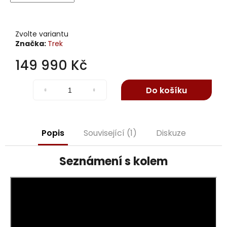
j
e
m
Zvolte variantu
e
Značka:
Trek
149 990 Kč
Měrná
cena:
Do košíku
Popis
Související (1)
Diskuze
Seznámení s kolem