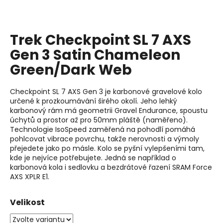
j
í
t
Trek Checkpoint SL 7 AXS
?
Gen 3 Satin Chameleon
Green/Dark Web
Checkpoint SL 7 AXS Gen 3 je karbonové gravelové kolo
Hledat
určené k prozkoumávání širého okolí. Jeho lehký
karbonový rám má geometrii Gravel Endurance, spoustu
úchytů a prostor až pro 50mm pláště (naměřeno).
Technologie IsoSpeed zaměřená na pohodlí pomáhá
D
pohlcovat vibrace povrchu, takže nerovnosti a výmoly
o
přejedete jako po másle. Kolo se pyšní vylepšeními tam,
kde je nejvíce potřebujete. Jedná se například o
p
karbonová kola i sedlovku a bezdrátové řazení SRAM Force
o
AXS XPLR E1.
r
u
Velikost
č
u