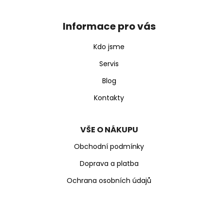
á
p
Informace pro vás
a
t
Kdo jsme
í
Servis
Blog
Kontakty
VŠE O NÁKUPU
Obchodní podmínky
Doprava a platba
Ochrana osobních údajů