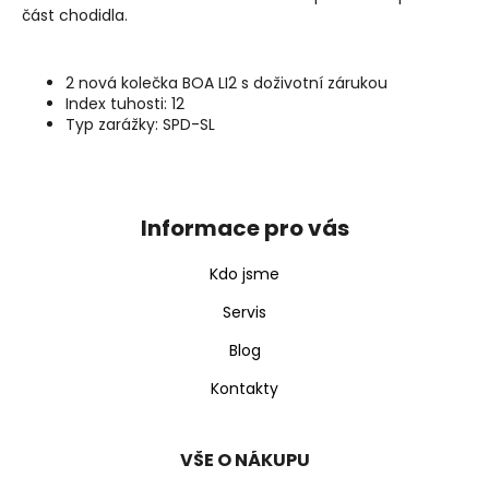
část chodidla.
2 nová kolečka BOA LI2 s doživotní zárukou
Index tuhosti: 12
Typ zarážky: SPD-SL
Z
á
p
Informace pro vás
a
t
Kdo jsme
í
Servis
Blog
Kontakty
VŠE O NÁKUPU