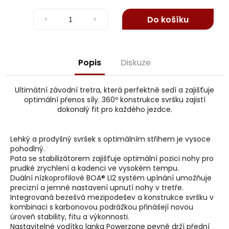
j
Měrná
e
cena:
Do košíku
m
e
Popis
Diskuze
Ultimátní závodní tretra, která perfektně sedí a zajišťuje
optimální přenos síly. 360º konstrukce svršku zajistí
dokonalý fit pro každého jezdce.
Lehký a prodyšný svršek s optimálním střihem je vysoce
pohodlný.
Pata se stabilizátorem zajišťuje optimální pozici nohy pro
prudké zrychlení a kadenci ve vysokém tempu.
Duální nízkoprofilové BOA® LI2 systém upínání umožňuje
precizní a jemné nastavení upnutí nohy v tretře.
Integrovaná bezešvá mezipodešev a konstrukce svršku v
kombinaci s karbonovou podrážkou přinášejí novou
úroveň stability, fitu a výkonnosti.
Nastavitelné vodítko lanka Powerzone pevně drží přední