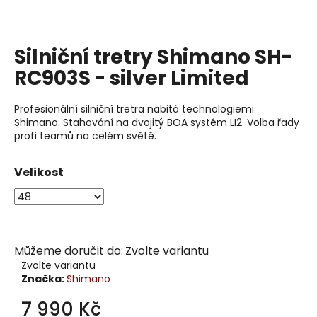
j
í
t
Silniční tretry Shimano SH-
?
RC903S - silver Limited
Profesionální silniční tretra nabitá technologiemi
Shimano.
Stahování na dvojitý BOA systém LI2.
Volba řady
Hledat
profi teamů na celém světě.
Velikost
D
o
p
o
Můžeme doručit do:
Zvolte variantu
r
Zvolte variantu
u
Značka:
Shimano
č
u
7 990 Kč