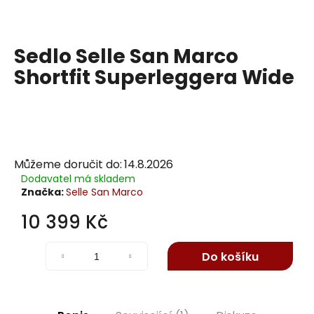
j
í
t
Sedlo Selle San Marco
?
Shortfit Superleggera Wide
Hledat
Můžeme doručit do:
14.8.2026
Dodavatel má skladem
Značka:
Selle San Marco
D
o
10 399 Kč
p
Měrná
o
cena:
r
Do košíku
u
č
u