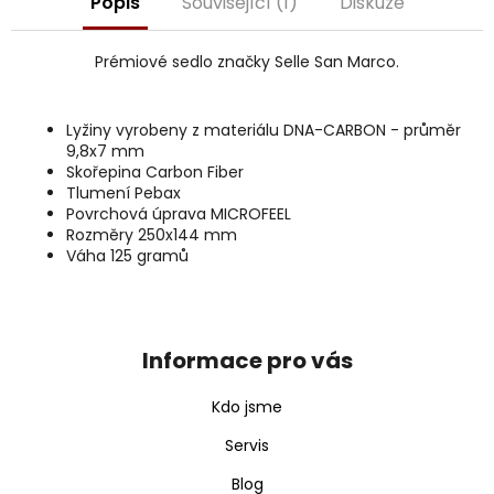
Popis
Související (1)
Diskuze
j
e
m
Prémiové sedlo značky Selle San Marco.
e
Lyžiny vyrobeny z materiálu DNA-CARBON - průměr
9,8x7 mm
Skořepina Carbon Fiber
Tlumení Pebax
Povrchová úprava MICROFEEL
Rozměry 250x144 mm
Váha 125 gramů
Z
á
p
Informace pro vás
a
t
Kdo jsme
í
Servis
Blog