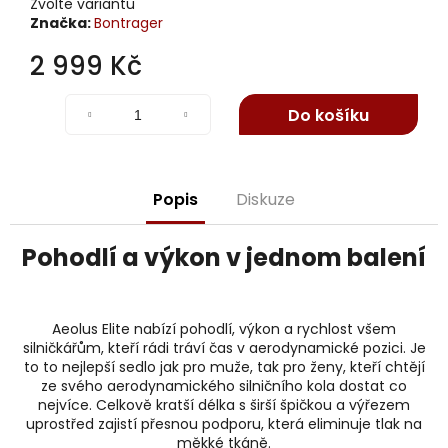
j
Zvolte variantu
Značka:
Bontrager
e
m
2 999 Kč
e
Měrná
cena:
Do košíku
Popis
Diskuze
Pohodlí a výkon v jednom balení
Aeolus Elite nabízí pohodlí, výkon a rychlost všem
silničkářům, kteří rádi tráví čas v aerodynamické pozici. Je
to to nejlepší sedlo jak pro muže, tak pro ženy, kteří chtějí
ze svého aerodynamického silničního kola dostat co
nejvíce. Celkově kratší délka s širší špičkou a výřezem
uprostřed zajistí přesnou podporu, která eliminuje tlak na
měkké tkáně.