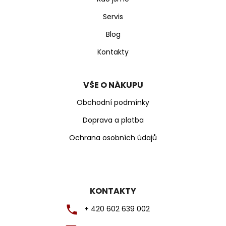
í
Servis
Blog
Kontakty
VŠE O NÁKUPU
Obchodní podmínky
Doprava a platba
Ochrana osobních údajů
KONTAKTY
+ 420 602 639 002