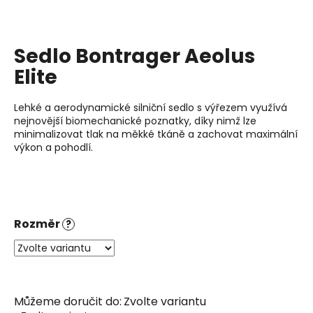
j
í
t
Sedlo Bontrager Aeolus
?
Elite
Lehké a aerodynamické silniční sedlo s výřezem využívá
nejnovější biomechanické poznatky, díky nimž lze
Hledat
minimalizovat tlak na měkké tkáně a zachovat maximální
výkon a pohodlí.
D
o
p
Rozměr
?
o
r
u
č
u
Můžeme doručit do:
Zvolte variantu