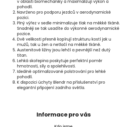
v oblasti biomechaniky a maximalizují výkon a
pohodlí.
Navrženo pro podporu jezdců v aerodynamické
pozici.
Plný výřez v sedle minimalizuje tlak na měkké tkáně.
Snadněji se tak usadíte do výkonné aerodynamické
pozice.
Dvě velikosti přesně kopírují strukturu kostí jak u
mužů, tak u žen a netlačí na měkké tkáně.
Austenitové ližiny jsou lehčí a pevnější než dutý
titan.
Lehká skořepina poskytuje perfektní poměr
hmotnosti, síly a spolehlivosti.
Ideálně optimalizované polstrování pro lehké
pohodlí.
K dispozici úchyty Blendr na příslušenství pro
elegantní připojení zadního světla.
Z
á
p
Informace pro vás
a
t
Kdo jsme