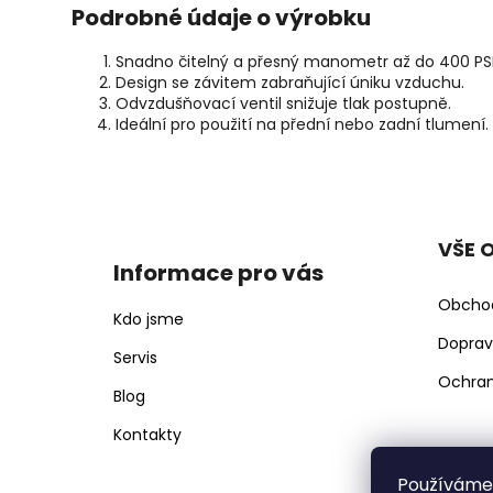
r
Podrobné údaje o výrobku
u
č
Snadno čitelný a přesný manometr až do 400 PSI
u
Design se závitem zabraňující úniku vzduchu.
j
Odvzdušňovací ventil snižuje tlak postupně.
e
Ideální pro použití na přední nebo zadní tlumení.
m
Z
e
á
p
VŠE 
a
Informace pro vás
t
Obcho
í
Kdo jsme
Doprav
Servis
Ochran
Blog
Kontakty
Používáme