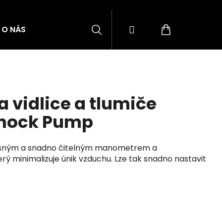
Hledat
Přihlášení
Nákupní
O NÁS
BLOG
ZNAČKY
košík
 vidlice a tlumiče
Shock Pump
esným a snadno čitelným manometrem a
ý minimalizuje únik vzduchu. Lze tak snadno nastavit