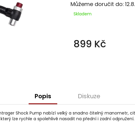
Můžeme doručit do:
12.
Skladem
899 Kč
Měrná
cena:
Popis
Diskuze
trager Shock Pump nabízí velký a snadno čitelný manometr, citl
který lze rychle a spolehlivě nasadit na přední i zadní odpružení.