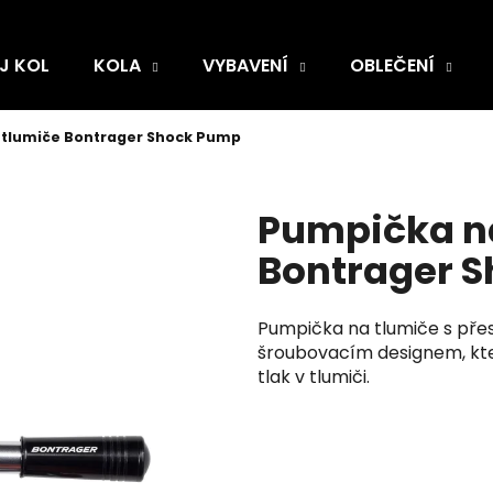
J KOL
KOLA
VYBAVENÍ
OBLEČENÍ
a tlumiče Bontrager Shock Pump
Pumpička na
Bontrager 
Pumpička na tlumiče s př
šroubovacím designem, kter
tlak v tlumiči.