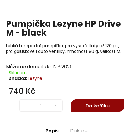
j
í
t
Pumpička Lezyne HP Drive
?
M - black
Lehká kompaktní pumpička, pro vysoké tlaky až 120 psi,
pro galuskové i auto ventilky, hmotnost 90 g, velikost M.
Hledat
Můžeme doručit do:
12.8.2026
Skladem
Značka:
Lezyne
D
o
740 Kč
p
Měrná
o
cena:
Do košíku
r
u
č
u
Popis
Diskuze