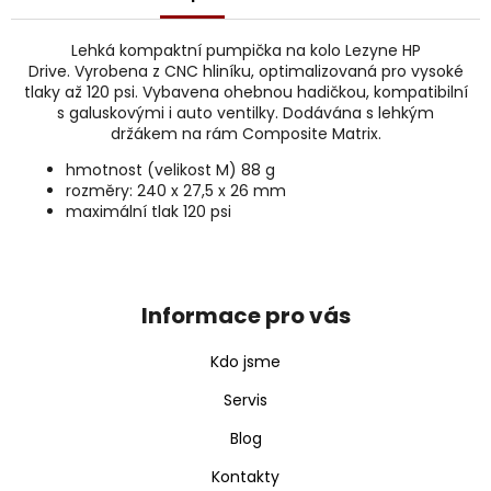
j
e
Lehká kompaktní pumpička na kolo Lezyne HP
m
Drive. Vyrobena z CNC hliníku, optimalizovaná pro vysoké
e
tlaky až 120 psi. Vybavena ohebnou hadičkou, kompatibilní
s galuskovými i auto ventilky. Dodávána s lehkým
držákem na rám Composite Matrix.
hmotnost (velikost M) 88 g
rozměry: 240 x 27,5 x 26 mm
maximální tlak 120 psi
Z
á
p
Informace pro vás
a
t
Kdo jsme
í
Servis
Blog
Kontakty