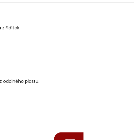
z řídítek.
 z odolného plastu.