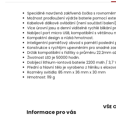
r
u
č
Speciálně navržená zakřivená čočka s rovnoměrn
u
Možnost prodloužení výdrže baterie pomocí exter
j
Kabelové dálkové ovládání (není součástí balení)
e
Více úrovní jasu a denní viditelné rychlé blikání pr
Nabíjecí port micro USB, kompatibilní s většinou 
m
Kompaktní design a nízká hmotnost.
e
Inteligentní paměťový obvod s pamětí poslední 
Konstrukce s rychlým upevněním pro snadné zasu
Držák kompatibilní s řídítky o průměru 22.2mm 
Životnost LED je 50000 hodin.
Dobíjecí lithium-iontová baterie 2200 mAh / 3,7 V
Přední a hlavní tělo je vyrobeno z hliníku s elox
Rozměry svitidla: 85 mm x 36 mm x 30 mm
Hmotnost: 119 g
Z
á
p
VŠE 
a
Informace pro vás
t