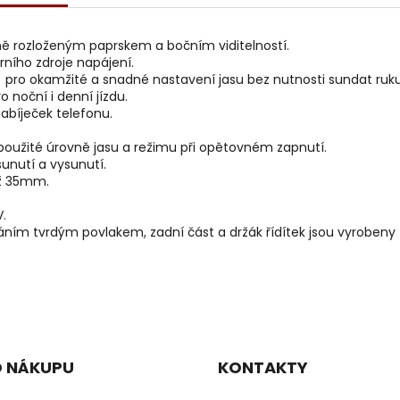
ě rozloženým paprskem a bočním viditelností.
ního zdroje napájení.
 pro okamžité a snadné nastavení jasu bez nutnosti sundat ruku 
o noční i denní jízdu.
nabíječek telefonu.
použité úrovně jasu a režimu při opětovném zapnutí.
nutí a vysunutí.
až 35mm.
.
ováním tvrdým povlakem, zadní část a držák řídítek jsou vyrobeny
O NÁKUPU
KONTAKTY