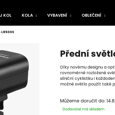
J KOL
KOLA
VYBAVENÍ
OBLEČENÍ
n LR500S
Přední svět
Díky novému designu a opt
rovnoměrně rozložené světl
silniční cyklistiku i každod
možné světlo použít také p
Můžeme doručit do:
14.
Dodavatel má skladem