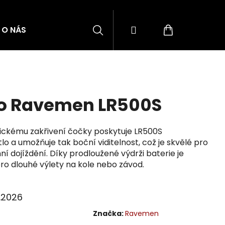
Hledat
Přihlášení
Nákupní
O NÁS
BLOG
ZNAČKY
košík
lo Ravemen LR500S
ickému zakřivení čočky poskytuje LR500S
o a umožňuje tak boční viditelnost, což je skvělé pro
enní dojíždění. Díky prodloužené výdrži baterie je
ro dlouhé výlety na kole nebo závod.
8.2026
Značka:
Ravemen