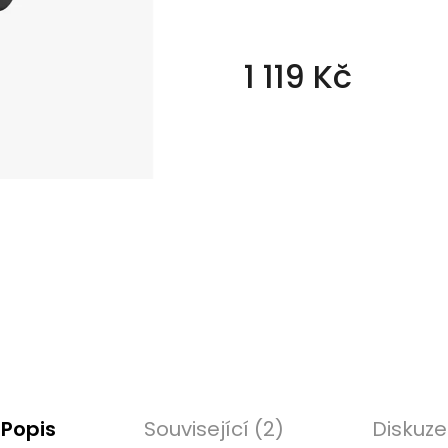
1 119 Kč
Měrná
cena:
Popis
Související (2)
Diskuze