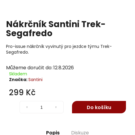
j
í
t
Nákrčník Santini Trek-
?
Segafredo
Pro-issue nákrčník vyvinutý pro jezdce týmu Trek-
Segafredo.
Hledat
Můžeme doručit do:
12.8.2026
Skladem
Značka:
Santini
D
o
299 Kč
p
Měrná
o
cena:
Do košíku
r
u
č
u
Popis
Diskuze