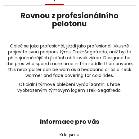
j
e
Rovnou z profesionálního
m
e
pelotonu
Obleč se jako profesionál, jezdi jako profesionál. Vkusně
projevíte svou podporu týmu Trek-Segafredo, aniž byste
při nejnáročnějších jízdách obětovali výkon. Designed for
the pros who spend more time in the saddle than anyone,
this neck gaiter can be worn as a headband or as a neck
warmer and face covering for cold rides.
Oficiální týmové oblečení vyrábí Santini s hrdě
vyobrazeným týmovým logem Trek-Segafredo.
Z
á
p
Informace pro vás
a
t
Kdo jsme