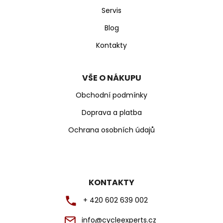
í
Servis
Blog
Kontakty
VŠE O NÁKUPU
Obchodní podmínky
Doprava a platba
Ochrana osobních údajů
KONTAKTY
+ 420 602 639 002
info@cycleexperts.cz