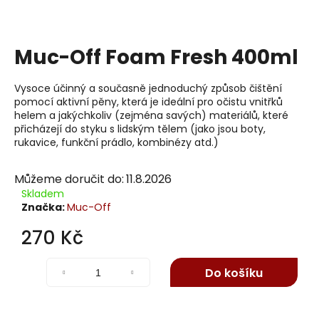
j
í
t
Muc-Off Foam Fresh 400ml
?
Vysoce účinný a současně jednoduchý způsob čištění
pomocí aktivní pěny, která je ideální pro očistu vnitřků
helem a jakýchkoliv (zejména savých) materiálů, které
přicházejí do styku s lidským tělem (jako jsou boty,
Hledat
rukavice, funkční prádlo, kombinézy atd.)
Můžeme doručit do:
11.8.2026
Skladem
D
Značka:
Muc-Off
o
p
270 Kč
o
Měrná
r
cena:
Do košíku
u
č
u