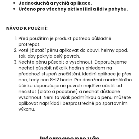
Jednoduchá a rychlá aplikace.
Určeno pro všechny aktivní lidi a lidi v pohybu.
NÁVOD K POUŽITÍ:
Před použitím je produkt potřeba důkladně
protřepat.
Poté již stačí pěnu aplikovat do obuvi, helmy apod.
tak, aby pokryla celý povrch.
Nechte pěnu působit a vyschnout. Doporučujeme
nechat působit několik hodin s ohledem na
předchozí stupeň znečištění. Ideální aplikace je přes
noc, tedy cca 8-12 hodin. Pro dosažení maximálního
účinku doporučujeme povrch nejdříve očistit od
nečistot (bláto a podobně) a nechat důkladně
vyschnout. Není to však podmínkou a pěnu můžete
aplikovat například i bezprostředně po sportovním
výkonu.
Z
á
p
Informace pro vás