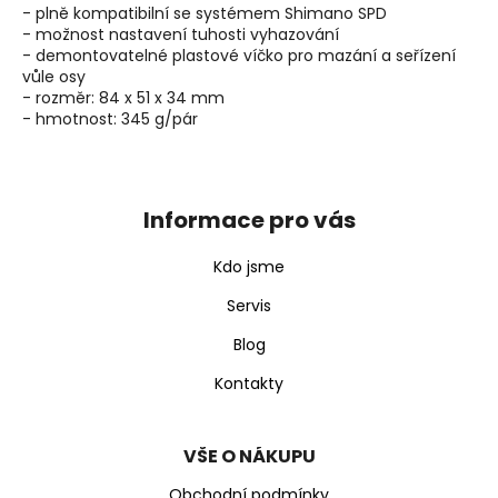
j
- plně kompatibilní se systémem Shimano SPD
e
- možnost nastavení tuhosti vyhazování
m
- demontovatelné plastové víčko pro mazání a seřízení
e
vůle osy
- rozměr: 84 x 51 x 34 mm
- hmotnost: 345 g/pár
Z
á
p
Informace pro vás
a
t
Kdo jsme
í
Servis
Blog
Kontakty
VŠE O NÁKUPU
Obchodní podmínky