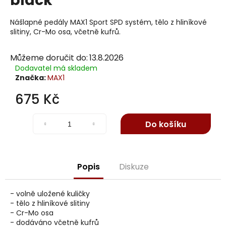
black
j
í
Nášlapné pedály MAX1 Sport SPD systém, tělo z hliníkové
t
slitiny, Cr-Mo osa, včetně kufrů.
?
Můžeme doručit do:
13.8.2026
Dodavatel má skladem
Značka:
MAX1
Hledat
675 Kč
Měrná
cena:
Do košíku
D
o
p
Popis
Diskuze
o
r
- volně uložené kuličky
u
- tělo z hliníkové slitiny
č
- Cr-Mo osa
u
- dodáváno včetně kufrů