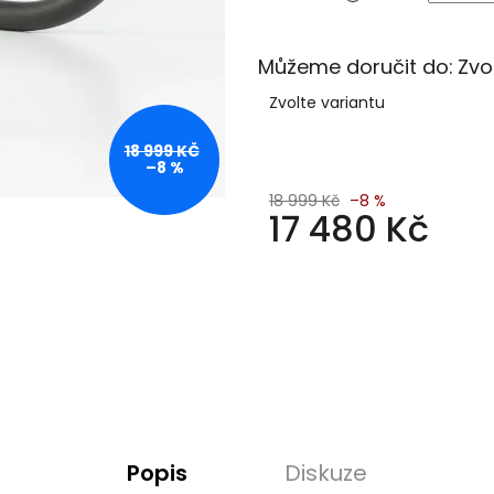
Můžeme doručit do:
Zvo
Zvolte variantu
18 999 KČ
–8 %
18 999 Kč
–8 %
17 480 Kč
Měrná
cena:
Popis
Diskuze