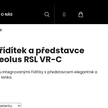
Hledat
Přihlášení
Nákupní
O NÁS
BLOG
ZNAČKY
-C
košík
ídítek a představce
eolus RSL VR-C
u integrovanými řídítky s představcem elegantně a
lanka.