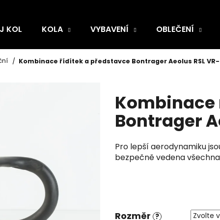
J KOL
KOLA
VYBAVENÍ
OBLEČENÍ
ční
Kombinace řídítek a představce Bontrager Aeolus RSL VR
Kombinace ř
Bontrager A
Pro lepší aerodynamiku jso
bezpečně vedena všechna 
Rozměr
?