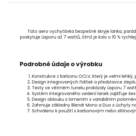
r
u
č
u
j
Tato aero vychytávka bezpečně skryje lanka, parád
e
poskytuje úsporu až 7 wattů, čímž je kolo o 10 % rychl
m
e
Podrobné údaje o výrobku
Konstrukce z karbonu OCLV, který je velmi lehký,
Design integrovaných řídítek a představce zlepš
Testy ve větrném tunelu prokázaly úsporu 7 wattů
Systém integrovaného vedení lanek zajišťuje š
Design oblouku s lomením s variabilním poloměre
Zahrnuje základny Blendr Mono a Duo s úchyty na
Schváleno k použití s karbonovým nebo slitinov