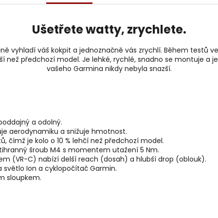
Ušetřete watty, zrychlete.
ně vyhladí váš kokpit a jednoznačně vás zrychlí. Během testů v
ejší než předchozí model. Je lehké, rychlé, snadno se montuje a
vašeho Garmina nikdy nebyla snazší.
 poddajný a odolný.
uje aerodynamiku a snižuje hmotnost.
, čímž je kolo o 10 % lehčí než předchozí model.
estihranný šroub M4 s momentem utažení 5 Nm.
m (VR-C) nabízí delší reach (dosah) a hlubší drop (oblouk).
 světlo Ion a cyklopočítač Garmin.
ým sloupkem.