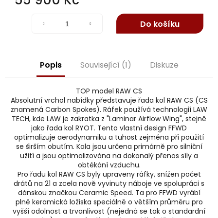
j
Měrná
e
cena:
m
Do košíku
e
Popis
Související (1)
Diskuze
TOP model RAW CS
Absolutní vrchol nabídky představuje řada kol RAW CS (CS
znamená Carbon Spokes). Ráfek používá technologií LAW
TECH, kde LAW je zakratka z "Laminar Airflow Wing", stejně
jako řada kol RYOT. Tento vlastní design FFWD
optimalizuje aerodynamiku a tuhost zejména při použití
se širším obutím. Kola jsou určena primárně pro silniční
užití a jsou optimalizována na dokonalý přenos síly a
obtékání vzduchu.
Pro řadu kol RAW CS byly upraveny ráfky, snížen počet
drátů na 21 a zcela nově vyvinuty náboje ve spolupráci s
dánskou značkou Ceramic Speed. Ta pro FFWD vyrábí
plně keramická ložiska speciálně o větším průměru pro
vyšší odolnost a trvanlivost (nejedná se tak o standardní