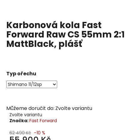
j
í
t
Karbonová kola Fast
?
Forward Raw CS 55mm 2:1
MattBlack, plášť
Hledat
Typ ořechu
D
o
p
o
Můžeme doručit do:
Zvolte variantu
r
Zvolte variantu
u
Značka:
Fast Forward
č
62 490 Kč
–10 %
u
55 900 Kč