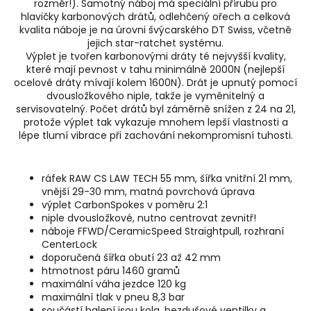
rozměr!). Samotný náboj má speciální přírubu pro
hlavičky karbonových drátů, odlehčený ořech a celková
kvalita náboje je na úrovni švýcarského DT Swiss, včetně
jejich star-ratchet systému.
Výplet je tvořen karbonovými dráty té nejvyšší kvality,
které mají pevnost v tahu minimálně 2000N (nejlepší
ocelové dráty mívají kolem 1600N). Drát je upnutý pomocí
dvousložkového niple, takže je vyměnitelný a
servisovatelný. Počet drátů byl záměrně snížen z 24 na 21,
protože výplet tak vykazuje mnohem lepší vlastnosti a
lépe tlumí vibrace při zachování nekompromisní tuhosti.
ráfek RAW CS LAW TECH 55 mm, šířka vnitřní 21 mm,
vnější 29-30 mm, matná povrchová úprava
výplet CarbonSpokes v poměru 2:1
niple dvousložkové, nutno centrovat zevnitř!
náboje FFWD/CeramicSpeed Straightpull, rozhraní
CenterLock
doporučená šířka obutí 23 až 42 mm
htmotnost páru 1460 gramů
maximální váha jezdce 120 kg
maximální tlak v pneu 8,3 bar
součástí balení jsou kola, bezdušové ventilky a