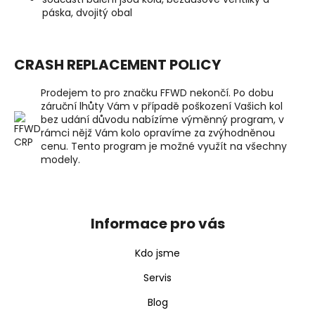
páska, dvojitý obal
CRASH REPLACEMENT POLICY
Prodejem to pro značku FFWD nekončí. Po dobu
záruční lhůty Vám v případě poškození Vašich kol
bez udání důvodu nabízíme výměnný program, v
rámci nějž Vám kolo opravíme za zvýhodněnou
cenu. Tento program je možné využít na všechny
modely.
Z
á
p
Informace pro vás
a
t
Kdo jsme
í
Servis
Blog