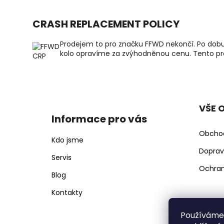
CRASH REPLACEMENT POLICY
Prodejem to pro značku FFWD nekončí. Po dob
kolo opravíme za zvýhodněnou cenu. Tento pr
Z
á
p
VŠE 
a
Informace pro vás
t
Obcho
í
Kdo jsme
Doprav
Servis
Ochran
Blog
Kontakty
Používáme