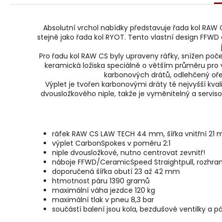
r
u
č
Absolutní vrchol nabídky představuje řada kol RAW
u
stejně jako řada kol RYOT. Tento vlastní design FFWD 
j
e
Pro řadu kol RAW CS byly upraveny ráfky, snížen poč
m
keramická ložiska speciálně o větším průměru pro v
e
karbonových drátů, odlehčený ořec
Výplet je tvořen karbonovými dráty té nejvyšší kva
dvousložkového niple, takže je vyměnitelný a serviso
ráfek RAW CS LAW TECH 44 mm, šířka vnitřní 21
výplet CarbonSpokes v poměru 2:1
niple dvousložkové, nutno centrovat zevnitř!
náboje FFWD/CeramicSpeed Straightpull, rozhra
doporučená šířka obutí 23 až 42 mm
htmotnost páru 1390 gramů
maximální váha jezdce 120 kg
maximální tlak v pneu 8,3 bar
součástí balení jsou kola, bezdušové ventilky a pá