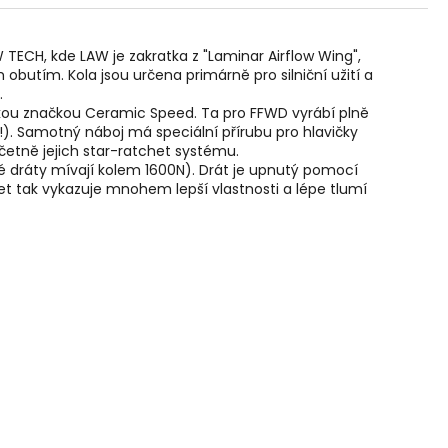
ECH, kde LAW je zakratka z "Laminar Airflow Wing",
obutím. Kola jsou určena primárně pro silniční užití a
.
nskou značkou Ceramic Speed. Ta pro FFWD vyrábí plně
!). Samotný náboj má speciální přírubu pro hlavičky
četně jejich star-ratchet systému.
vé dráty mívají kolem 1600N). Drát je upnutý pomocí
let tak vykazuje mnohem lepší vlastnosti a lépe tlumí