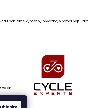
 důvodu nabízíme výměnný program, v rámci nějž Vám
00 hodin
ouhlasím