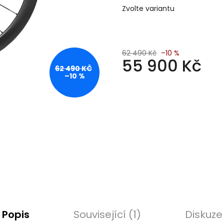
Zvolte variantu
62 490 Kč
–10 %
55 900 Kč
62 490 KČ
–10 %
Měrná
cena:
Popis
Související (1)
Diskuze