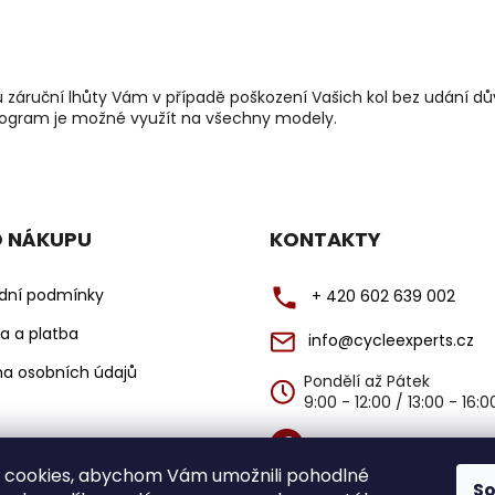
u záruční lhůty Vám v případě poškození Vašich kol bez udání
ogram je možné využít na všechny modely.
O NÁKUPU
KONTAKTY
dní podmínky
+ 420 602 639 002
a a platba
info@cycleexperts.cz
a osobních údajů
Pondělí až Pátek
9:00 - 12:00 / 13:00 - 16:
@cycleexperts
 cookies, abychom Vám umožnili pohodlné
S