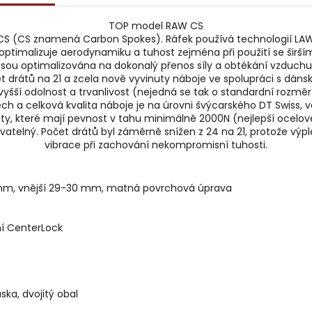
TOP model RAW CS
 CS (CS znamená Carbon Spokes). Ráfek používá technologií LAW T
optimalizuje aerodynamiku a tuhost zejména při použití se širším 
jsou optimalizována na dokonalý přenos síly a obtékání vzduchu
et drátů na 21 a zcela nově vyvinuty náboje ve spolupráci s dá
yšší odolnost a trvanlivost (nejedná se tak o standardní rozměr
h a celková kvalita náboje je na úrovni švýcarského DT Swiss, v
lity, které mají pevnost v tahu minimálně 2000N (nejlepší ocelo
vatelný. Počet drátů byl záměrně snížen z 24 na 21, protože výp
vibrace při zachování nekompromisní tuhosti.
 mm, vnější 29-30 mm, matná povrchová úprava
ní CenterLock
ska, dvojitý obal