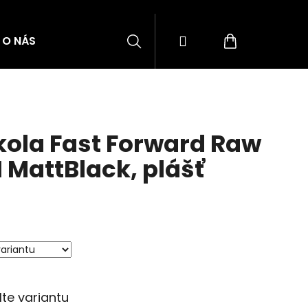
Hledat
Přihlášení
Nákupní
O NÁS
BLOG
ZNAČKY
košík
ola Fast Forward Raw
 MattBlack, plášť
lte variantu