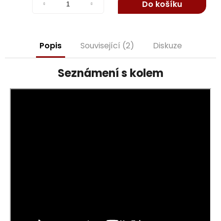
j
Do košíku
e
m
e
Popis
Související (2)
Diskuze
Seznámení s kolem