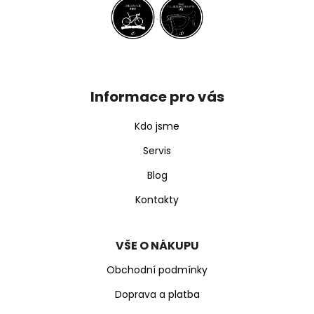
Z
á
p
Informace pro vás
a
t
Kdo jsme
í
Servis
Blog
Kontakty
VŠE O NÁKUPU
Obchodní podmínky
Doprava a platba