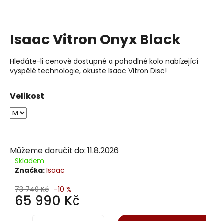
j
í
t
Isaac Vitron Onyx Black
?
Hledáte-li cenově dostupné a pohodlné kolo nabízející
vyspělé technologie, okuste Isaac Vitron Disc!
Hledat
Velikost
D
o
Můžeme doručit do:
11.8.2026
p
Skladem
o
Značka:
Isaac
r
73 740 Kč
–10 %
u
65 990 Kč
č
Měrná
u
cena: