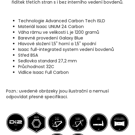
řidítek třetích stran s i bez interního vedení bovdenů.
Technologie Advanced Carbon Tech ISLD
Materiál Isaac UNUM 24 Carbon
Váha rámu ve velikosti L je 1200 gramů
Barevné provedení Galaxy Blue
Hlavové složení 1,5" horní a 1,5" spodní
Isaac full-integrated system vedení bovdenů
Střed BSA
Sedlovka standard 27,2 mm
Průchodnost 32C
Vidlice Isaac Full Carbon
Pozn.: uvedené
obrázeky
jsou ilustrační a nemusí
odpovídat přesné specifikaci.