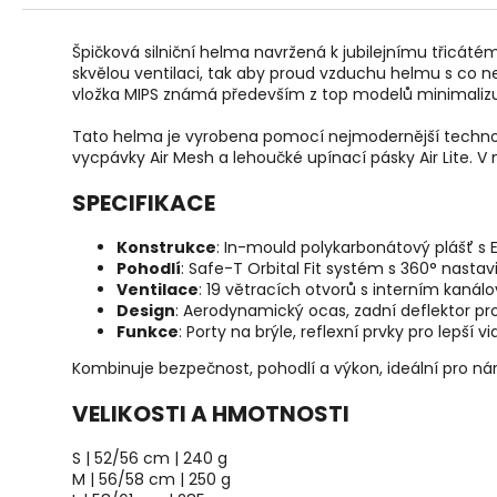
r
u
č
Špičková silniční helma navržená k jubilejnímu třicáté
u
skvělou ventilaci, tak aby proud vzduchu helmu s co 
j
vložka MIPS známá především z top modelů minimalizuje
e
Tato helma je vyrobena pomocí nejmodernější technolog
m
vycpávky Air Mesh a lehoučké upínací pásky Air Lite. V
e
SPECIFIKACE
Konstrukce
: In-mould polykarbonátový plášť s 
Pohodlí
: Safe-T Orbital Fit systém s 360° nast
Ventilace
: 19 větracích otvorů s interním kaná
Design
: Aerodynamický ocas, zadní deflektor pro
Funkce
: Porty na brýle, reflexní prvky pro lepší vi
Kombinuje bezpečnost, pohodlí a výkon, ideální pro náro
VELIKOSTI A HMOTNOSTI
S | 52/56 cm | 240 g
M | 56/58 cm | 250 g