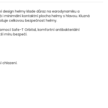
ální design helmy klade důraz na earodynamiku a
i minimální kontaktní plocha helmy s hlavou. Kluzná
epšuje celkovou bezpečnost helmy.
omocí Safe-T Orbital, komfortní antibakteriální
tší míru bezpečí.
 chlazení.