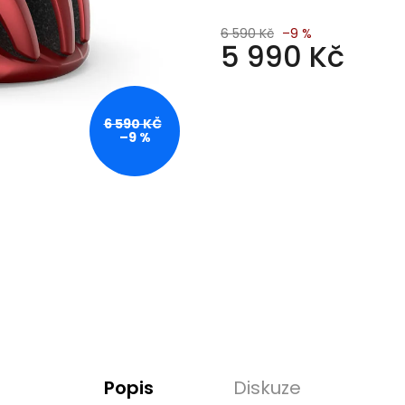
6 590 Kč
–9 %
5 990 Kč
Měrná
cena:
6 590 KČ
–9 %
Popis
Diskuze