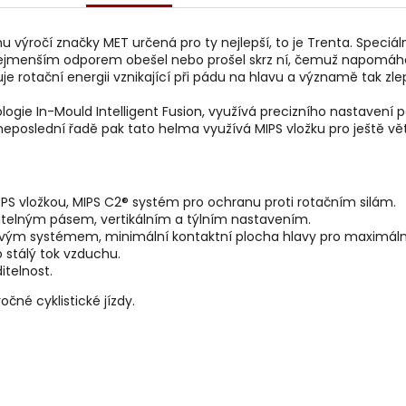
mu výročí značky MET určená pro ty nejlepší, to je Trenta. Speci
nejmenším odporem obešel nebo prošel skrz ní, čemuž napomáhá 
 rotační energii vznikající při pádu na hlavu a významě tak zl
ie In-Mould Intelligent Fusion, využívá precizního nastavení p
 neposlední řadě pak tato helma využívá MIPS vložku pro ještě vě
EPS vložkou, MIPS C2® systém pro ochranu proti rotačním silám.
avitelným pásem, vertikálním a týlním nastavením.
lovým systémem, minimální kontaktní plocha hlavy pro maximální
 stálý tok vzduchu.
ditelnost.
čné cyklistické jízdy.