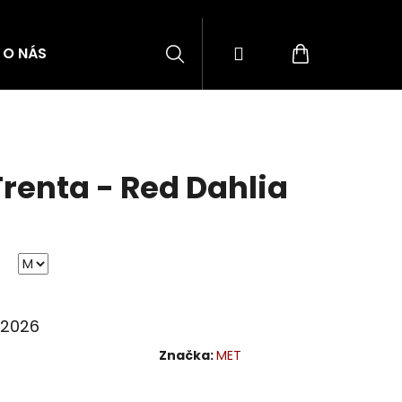
Hledat
Přihlášení
Nákupní
O NÁS
BLOG
ZNAČKY
košík
renta - Red Dahlia
8.2026
Značka:
MET