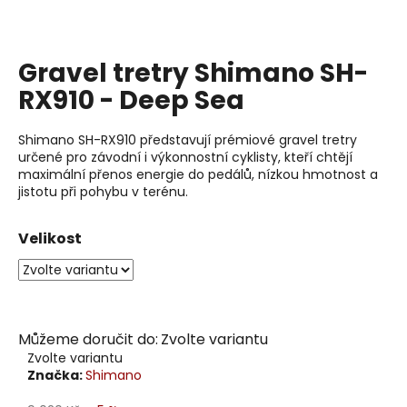
j
í
t
Gravel tretry Shimano SH-
?
RX910 - Deep Sea
Shimano SH-RX910 představují prémiové gravel tretry
určené pro závodní i výkonnostní cyklisty, kteří chtějí
Hledat
maximální přenos energie do pedálů, nízkou hmotnost a
jistotu při pohybu v terénu.
Velikost
D
o
p
o
r
Můžeme doručit do:
Zvolte variantu
u
Zvolte variantu
č
Značka:
Shimano
u