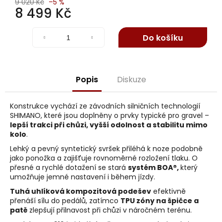
j
9 020 Kč
–5 %
8 499 Kč
e
m
Měrná
cena:
e
Do košíku
Popis
Diskuze
Konstrukce vychází ze závodních silničních technologií
SHIMANO, které jsou doplněny o prvky typické pro gravel –
lepší trakci při chůzi, vyšší odolnost a stabilitu mimo
kolo
.
Lehký a pevný syntetický svršek přiléhá k noze podobně
jako ponožka a zajišťuje rovnoměrné rozložení tlaku. O
přesné a rychlé dotažení se stará
systém BOA®,
který
umožňuje jemné nastavení i během jízdy.
Tuhá uhlíková kompozitová podešev
efektivně
přenáší sílu do pedálů, zatímco
TPU zóny na špičce a
patě
zlepšují přilnavost při chůzi v náročném terénu.