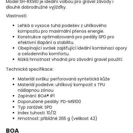
Model SH-RX910 je ideální volbou pro gravel závody i
dlouhé dobrodružné vyjížďky.
Vlastnosti:
Lehká a vysoce tuhá podešev z uhlíkového
kompozitu pro maximální přenos energie.
Konstrukce optimalizovaná pro pedály SPD pro
efektivní šlapání a stabilitu.
Obepínající svršek zajišťující ideální kombinaci opory
a celodenního komfortu.
Nízká hmotnost vhodná pro závodní gravel použití.
Technická specifikace:
Materiál svršku: perforovaná syntetická kůže
Materiál podešve: uhlíkový kompozit s TPU
nášlapnou zónou
Zapínání: BOA® IP1
Doporučené pedály: PD-M9100
Typ zarážek: SPD
Index tuhosti: 10/12
Hmotnost: přibližně 265 g (velikost 42)
BOA