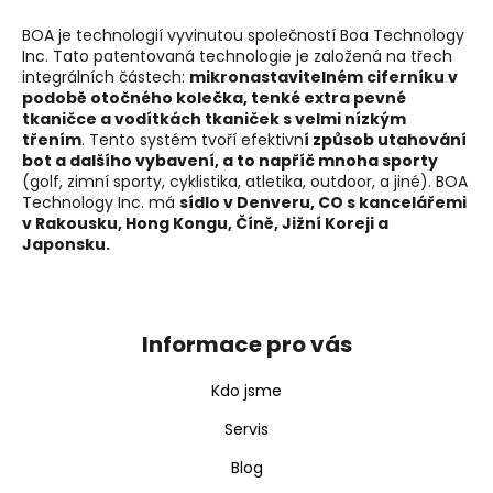
BOA je technologií vyvinutou společností Boa Technology
Inc. Tato patentovaná technologie je založená na třech
integrálních částech:
mikronastavitelném ciferníku v
podobě otočného kolečka, tenké extra pevné
tkaničce a vodítkách tkaniček s velmi nízkým
třením
. Tento systém tvoří efektivn
í způsob utahování
bot a dalšího vybavení, a to napříč mnoha sporty
(golf, zimní sporty, cyklistika, atletika, outdoor, a jiné). BOA
Technology Inc. má
sídlo v Denveru, CO s kancelářemi
v Rakousku, Hong Kongu, Číně, Jižní Koreji a
Japonsku.
Z
á
p
Informace pro vás
a
t
Kdo jsme
í
Servis
Blog