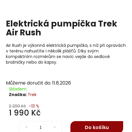
j
í
t
Elektrická pumpička Trek
?
Air Rush
Air Rush je výkonná elektrická pumpička, s níž při opravách
v terénu nahustíte i několik plášťů. Díky svým
Hledat
kompaktním rozměrům se navíc vejde do sedlové
brašničky nebo do kapsy.
D
Můžeme doručit do:
11.8.2026
o
Skladem
p
Značka:
Trek
o
2 299 Kč
–13 %
r
1 990 Kč
u
Měrná
č
cena:
u
Do košíku