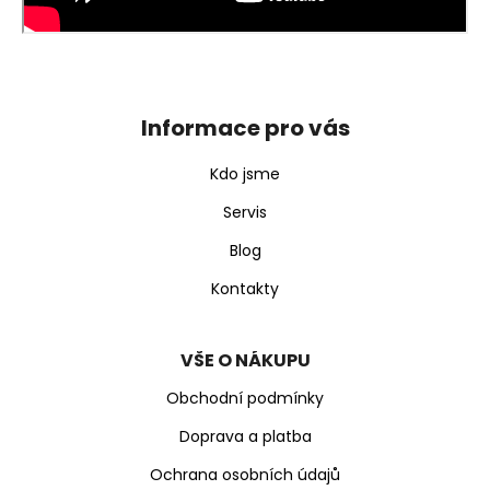
Z
á
p
Informace pro vás
a
t
Kdo jsme
í
Servis
Blog
Kontakty
VŠE O NÁKUPU
Obchodní podmínky
Doprava a platba
Ochrana osobních údajů