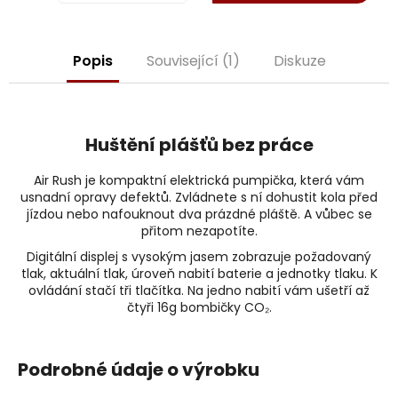
j
e
m
Popis
Související (1)
Diskuze
e
Huštění plášťů bez práce
Air Rush je kompaktní elektrická pumpička, která vám
usnadní opravy defektů. Zvládnete s ní dohustit kola před
jízdou nebo nafouknout dva prázdné pláště. A vůbec se
přitom nezapotíte.
Digitální displej s vysokým jasem zobrazuje požadovaný
tlak, aktuální tlak, úroveň nabití baterie a jednotky tlaku. K
ovládání stačí tři tlačítka. Na jedno nabití vám ušetří až
čtyři 16g bombičky CO₂.
Podrobné údaje o výrobku