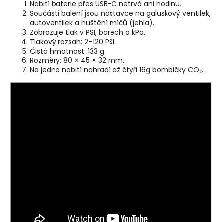
Nabití baterie přes USB-C netrvá ani hodinu.
Součástí balení jsou nástavce na galuskový ventilek,
autoventilek a huštění míčů (jehla).
Zobrazuje tlak v PSI, barech a kPa.
Tlakový rozsah: 2–120 PSI.
Čistá hmotnost: 133 g.
Rozměry: 80 × 45 × 32 mm.
Na jedno nabití nahradí až čtyři 16g bombičky CO₂.