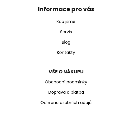
p
Informace pro vás
a
t
Kdo jsme
í
Servis
Blog
Kontakty
VŠE O NÁKUPU
Obchodní podmínky
Doprava a platba
Ochrana osobních údajů