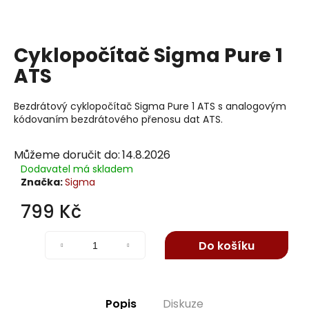
j
í
t
Cyklopočítač Sigma Pure 1
?
ATS
Bezdrátový cyklopočítač Sigma Pure 1 ATS s analogovým
kódovaním bezdrátového přenosu dat ATS.
Hledat
Můžeme doručit do:
14.8.2026
Dodavatel má skladem
Značka:
Sigma
D
o
799 Kč
p
Měrná
o
cena:
Do košíku
r
u
č
u
Popis
Diskuze