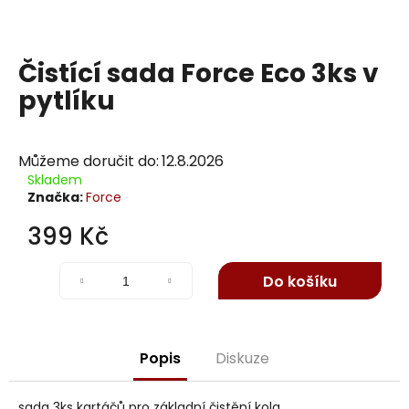
j
í
t
Čistící sada Force Eco 3ks v
?
pytlíku
Můžeme doručit do:
12.8.2026
Hledat
Skladem
Značka:
Force
399 Kč
D
Měrná
o
cena:
Do košíku
p
o
r
u
Popis
Diskuze
č
u
sada 3ks kartáčů pro základní čistění kola