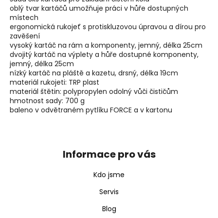
j
oblý tvar kartáčů umožňuje práci v hůře dostupných
e
místech
m
ergonomická rukojeť s protiskluzovou úpravou a dírou pro
e
zavěšení
vysoký kartáč na rám a komponenty, jemný, délka 25cm
dvojitý kartáč na výplety a hůře dostupné komponenty,
jemný, délka 25cm
nízký kartáč na pláště a kazetu, drsný, délka 19cm
materiál rukojeti: TRP plast
materiál štětin: polypropylen odolný vůči čističům
hmotnost sady: 700 g
baleno v odvětraném pytlíku FORCE a v kartonu
Z
á
p
Informace pro vás
a
t
Kdo jsme
í
Servis
Blog