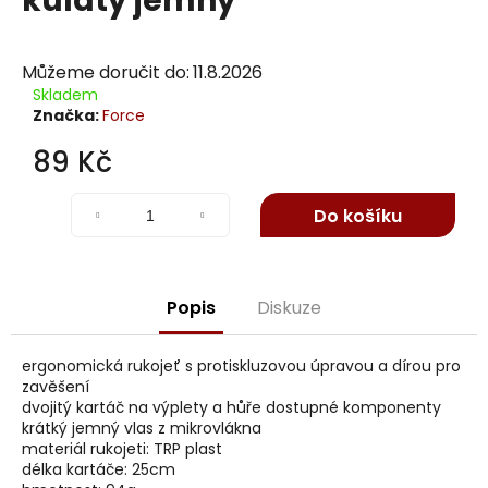
kulatý jemný
j
í
t
Můžeme doručit do:
11.8.2026
?
Skladem
Značka:
Force
89 Kč
Měrná
Hledat
cena:
Do košíku
D
Popis
Diskuze
o
p
ergonomická rukojeť s protiskluzovou úpravou a dírou pro
o
zavěšení
r
dvojitý kartáč na výplety a hůře dostupné komponenty
u
krátký jemný vlas z mikrovlákna
č
materiál rukojeti: TRP plast
u
délka kartáče: 25cm