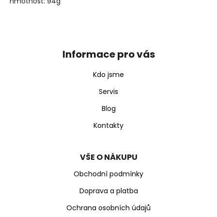
hmotnost: 94g
j
e
Z
m
e
á
p
Informace pro vás
a
t
Kdo jsme
í
Servis
Blog
Kontakty
VŠE O NÁKUPU
Obchodní podmínky
Doprava a platba
Ochrana osobních údajů