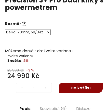
Precision 3+ Pro Dual kliky s
j
powermetrem
í
t
?
Rozměr
?
Hledat
Můžeme doručit do:
Zvolte variantu
Zvolte variantu
Značka:
4iiii
D
25 990 Kč
–3 %
o
24 990 Kč
p
Měrná
o
cena:
Do košíku
r
u
č
u
Popis
Související (6)
Diskuze