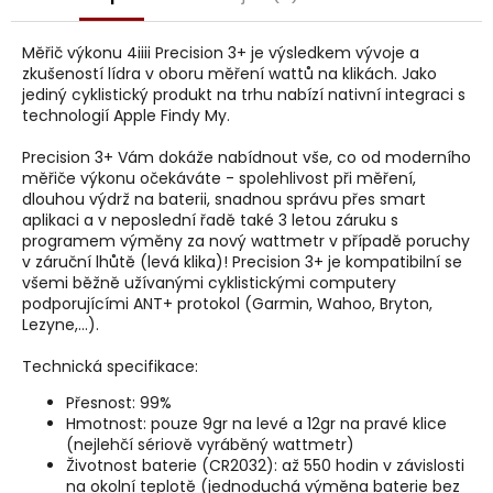
j
e
m
Měřič výkonu 4iiii Precision 3+ je výsledkem vývoje a
zkušeností lídra v oboru měření wattů na klikách. Jako
e
jediný cyklistický produkt na trhu nabízí nativní integraci s
technologií Apple Findy My.
Precision 3+ Vám dokáže nabídnout vše, co od moderního
měřiče výkonu očekáváte - spolehlivost při měření,
dlouhou výdrž na baterii, snadnou správu přes smart
aplikaci a v neposlední řadě také 3 letou záruku s
programem výměny za nový wattmetr v případě poruchy
v záruční lhůtě (levá klika)! Precision 3+ je kompatibilní se
všemi běžně užívanými cyklistickými computery
podporujícími ANT+ protokol (Garmin, Wahoo, Bryton,
Lezyne,...).
Technická specifikace:
Přesnost: 99%
Hmotnost: pouze 9gr na levé a 12gr na pravé klice
(nejlehčí sériově vyráběný wattmetr)
Životnost baterie (CR2032): až 550 hodin v závislosti
na okolní teplotě (jednoduchá výměna baterie bez