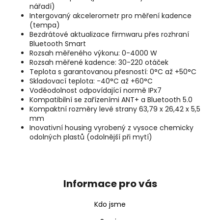
nářadí)
Intergovaný akcelerometr pro měření kadence
(tempa)
Bezdrátové aktualizace firmwaru přes rozhraní
Bluetooth Smart
Rozsah měřeného výkonu: 0-4000 W
Rozsah měřené kadence: 30-220 otáček
Teplota s garantovanou přesností: 0°C až +50°C
Skladovací teplota: -40°C až +60°C
Voděodolnost odpovídající normě IPx7
Kompatibilní se zařízeními ANT+ a Bluetooth 5.0
Kompaktní rozměry levé strany 63,79 x 26,42 x 5,5
mm
Inovativní housing vyrobený z vysoce chemicky
odolných plastů (odolnější při mytí)
Z
á
p
Informace pro vás
a
t
Kdo jsme
í