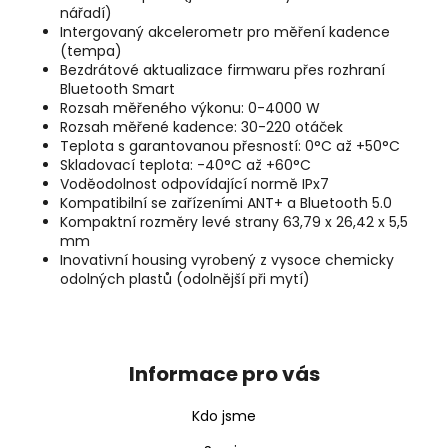
nářadí)
Intergovaný akcelerometr pro měření kadence
(tempa)
Bezdrátové aktualizace firmwaru přes rozhraní
Bluetooth Smart
Rozsah měřeného výkonu: 0-4000 W
Rozsah měřené kadence: 30-220 otáček
Teplota s garantovanou přesností: 0°C až +50°C
Skladovací teplota: -40°C až +60°C
Voděodolnost odpovídající normě IPx7
Kompatibilní se zařízeními ANT+ a Bluetooth 5.0
Kompaktní rozměry levé strany 63,79 x 26,42 x 5,5
mm
Inovativní housing vyrobený z vysoce chemicky
odolných plastů (odolnější při mytí)
Z
á
p
Informace pro vás
a
t
Kdo jsme
í