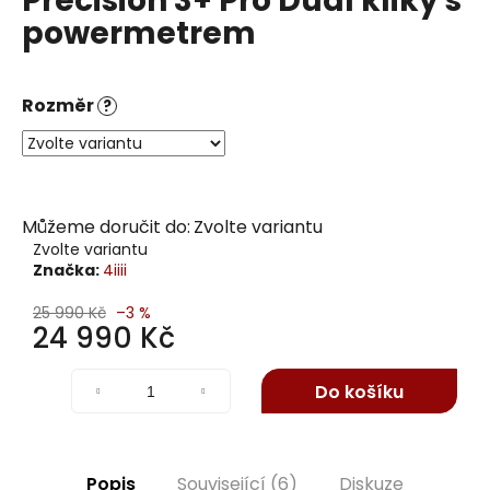
Precision 3+ Pro Dual kliky s
j
powermetrem
í
t
?
Rozměr
?
Hledat
Můžeme doručit do:
Zvolte variantu
Zvolte variantu
Značka:
4iiii
D
25 990 Kč
–3 %
o
24 990 Kč
p
Měrná
o
cena:
Do košíku
r
u
č
u
Popis
Související (6)
Diskuze