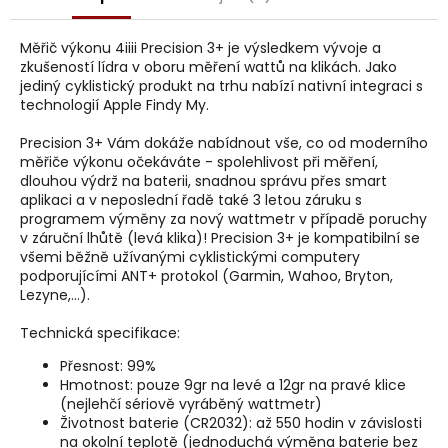
j
e
m
Měřič výkonu 4iiii Precision 3+ je výsledkem vývoje a
zkušeností lídra v oboru měření wattů na klikách. Jako
e
jediný cyklistický produkt na trhu nabízí nativní integraci s
technologií Apple Findy My.
Precision 3+ Vám dokáže nabídnout vše, co od moderního
měřiče výkonu očekáváte - spolehlivost při měření,
dlouhou výdrž na baterii, snadnou správu přes smart
aplikaci a v neposlední řadě také 3 letou záruku s
programem výměny za nový wattmetr v případě poruchy
v záruční lhůtě (levá klika)! Precision 3+ je kompatibilní se
všemi běžně užívanými cyklistickými computery
podporujícími ANT+ protokol (Garmin, Wahoo, Bryton,
Lezyne,...).
Technická specifikace:
Přesnost: 99%
Hmotnost: pouze 9gr na levé a 12gr na pravé klice
(nejlehčí sériově vyráběný wattmetr)
Životnost baterie (CR2032): až 550 hodin v závislosti
na okolní teplotě (jednoduchá výměna baterie bez